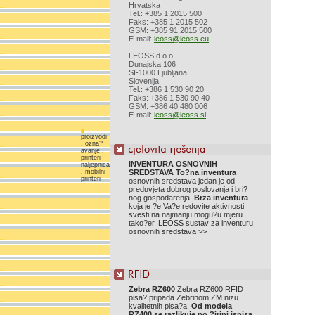
Hrvatska
Tel.: +385 1 2015 500
Faks: +385 1 2015 502
GSM: +385 91 2015 500
E-mail:
leoss@leoss.eu
LEOSS d.o.o.
Dunajska 106
SI-1000 Ljubljana
Slovenija
Tel.: +386 1 530 90 20
Faks: +386 1 530 90 40
GSM: +386 40 480 006
E-mail:
leoss@leoss.si
proizvodi
. ozna?
avanje .
printeri
INVENTURA OSNOVNIH
naljepnica
. mobilni
SREDSTAVA
To?na inventura
printeri
osnovnih sredstava jedan je od
preduvjeta dobrog poslovanja i bri?
nog gospodarenja.
Brza inventura
koja je ?e Va?e redovite aktivnosti
svesti na najmanju mogu?u mjeru
tako?er. LEOSS sustav za inventuru
osnovnih sredstava >>
Zebra RZ600
Zebra RZ600 RFID
pisa? pripada Zebrinom ZM nizu
kvalitetnih pisa?a.
Od modela
RZ400 se razlikuje po ?irini ispisa,