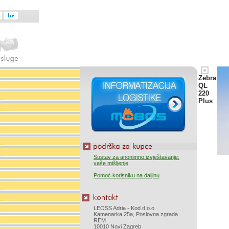
Zebra
QL
220
Plus
Sustav za anonimno izvještavanje:
vaše mišljenje
Pomoć korisniku na daljinu
LEOSS Adria - Kod d.o.o.
Kamenarka 25a, Poslovna zgrada
REM
10010 Novi Zagreb